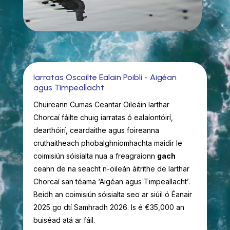
Iarratas Oscailte Ealain Poiblí - Aigéan
agus Timpeallacht
Chuireann Cumas Ceantar Oileáin Iarthar
Chorcaí fáilte chuig iarratas ó ealaíontóirí,
dearthóirí, ceardaithe agus foireanna
cruthaitheach phobalghníomhachta maidir le
coimisiún sóisialta nua a freagraíonn
gach
ceann de na seacht n-oileán áitrithe de Iarthar
Chorcaí san téama ‘Aigéan agus Timpeallacht’.
Beidh an coimisiún sóisialta seo ar siúil ó Éanair
2025 go dtí Samhradh 2026. Is é €35,000 an
buiséad atá ar fáil.