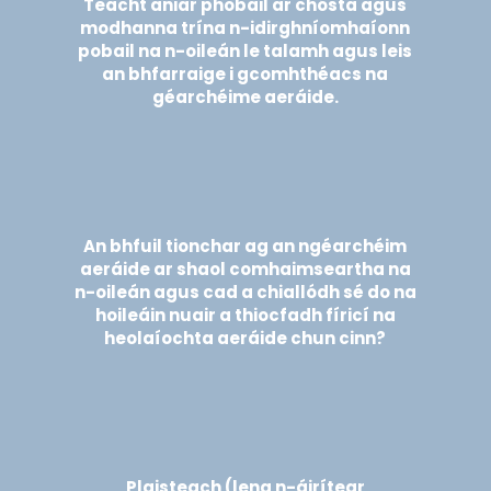
Teacht aniar phobail ar chósta agus
modhanna trína n-idirghníomhaíonn
pobail na n-oileán le talamh agus leis
an bhfarraige i gcomhthéacs na
géarchéime aeráide.
An bhfuil tionchar ag an ngéarchéim
aeráide ar shaol comhaimseartha na
n-oileán agus cad a chiallódh sé do na
hoileáin nuair a thiocfadh fíricí na
heolaíochta aeráide chun cinn?
Plaisteach (lena n-áirítear