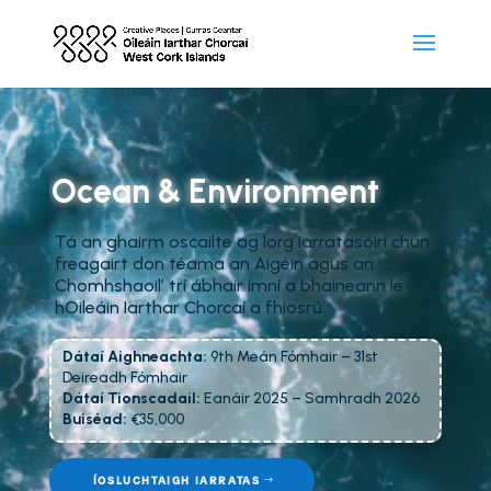
Ocean & Environment
Tá an ghairm oscailte ag lorg iarratasóirí chun
freagairt don téama an Aigéin agus an
Chomhshaoil’ trí ábhair imní a bhaineann le
hOileáin Iarthar Chorcaí a fhiosrú.
Dátaí Aighneachta:
9th Meán Fómhair – 31st
Deireadh Fómhair
Dátaí Tionscadail:
Eanáir 2025 – Samhradh 2026
Buiséad:
€35,000
ÍOSLUCHTAIGH IARRATAS