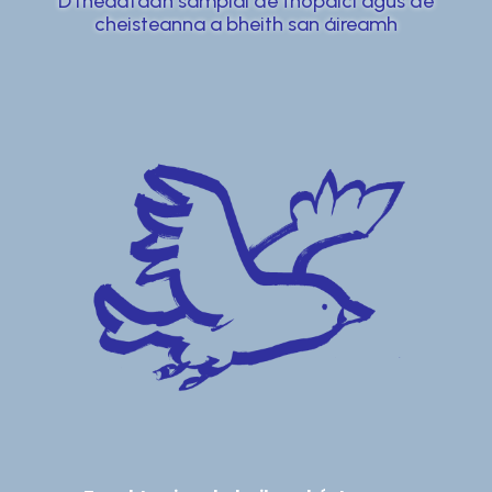
D’fhéadfadh samplaí de thopaicí agus de
cheisteanna a bheith san áireamh