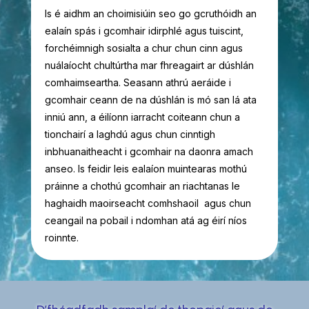
Is é aidhm an choimisiúin seo go gcruthóidh an
ealaín spás i gcomhair idirphlé agus tuiscint,
forchéimnigh sosialta a chur chun cinn agus
nuálaíocht chultúrtha mar fhreagairt ar dúshlán
comhaimseartha. Seasann athrú aeráide i
gcomhair ceann de na dúshlán is mó san lá ata
inniú ann, a éilíonn iarracht coiteann chun a
tionchairí a laghdú agus chun cinntigh
inbhuanaitheacht i gcomhair na daonra amach
anseo. Is feidir leis ealaíon muintearas mothú
práinne a chothú gcomhair an riachtanas le
haghaidh maoirseacht comhshaoil agus chun
ceangail na pobail i ndomhan atá ag éirí níos
roinnte.