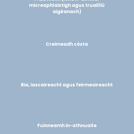
micreaphlaistigh agus truailliú
aigéanach)
Creimeadh cósta
Bia, iascaireacht agus feirmeoireacht
Fuinneamh in-athnuaite