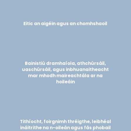
Eitic an aigéin agus an chomhshaoil
Bainistiú dramhaíola, athchúrsáil,
uaschúrsáil, agus inbhuanaitheacht
mar mhodh maireachtála ar na
hoileáin
Tithíocht, foirgnimh thréigthe, leibhéal
ináitrithe na n-oileán agus fás phobail